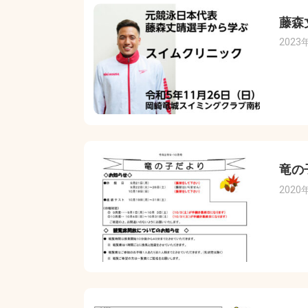
藤森
2023
竜の
2020