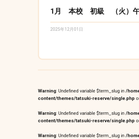
1月 本校 初級 （火）午後
2025年12月01日
Warning
: Undefined variable $term_slug in
/home
content/themes/tatsuki-reserve/single.php
o
Warning
: Undefined variable $term_slug in
/home
content/themes/tatsuki-reserve/single.php
o
Warning
: Undefined variable $term_slug in
/home