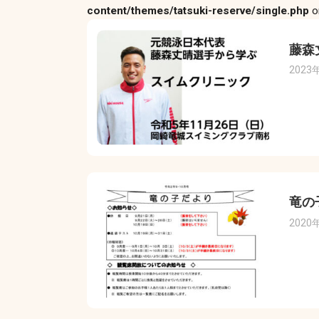
content/themes/tatsuki-reserve/single.php
o
藤森
2023
竜の
2020