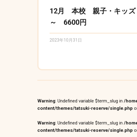
12月 本校 親子・キッズ
～ 6600円
2023年10月31日
Warning
: Undefined variable $term_slug in
/home
content/themes/tatsuki-reserve/single.php
o
Warning
: Undefined variable $term_slug in
/home
content/themes/tatsuki-reserve/single.php
o