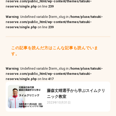
reserve.com/public_html/wp-content/themes/tatsuki-
reserve/single.php
on line
239
Warning
: Undefined variable $term_slug in
/home/pluse/tatsuki-
reserve.com/public_html/wp-content/themes/tatsuki-
reserve/single.php
on line
239
この記事を読んだ方はこんな記事も読んでいま
す。
Warning
: Undefined variable $term_slug in
/home/pluse/tatsuki-
reserve.com/public_html/wp-content/themes/tatsuki-
reserve/single.php
on line
417
藤森丈晴選手から学ぶスイムクリ
ニック教室
2023年10月31日