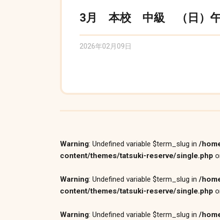
3月 本校 中級 （日）午前
2026年02月09日
Warning
: Undefined variable $term_slug in
/home
content/themes/tatsuki-reserve/single.php
o
Warning
: Undefined variable $term_slug in
/home
content/themes/tatsuki-reserve/single.php
o
Warning
: Undefined variable $term_slug in
/home