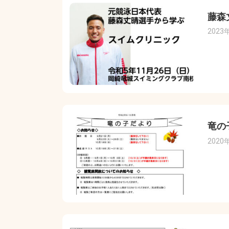
藤森
2023
竜の
2020