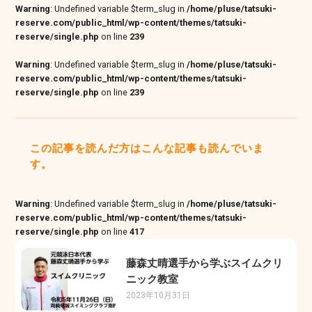
Warning
: Undefined variable $term_slug in
/home/pluse/tatsuki-
reserve.com/public_html/wp-content/themes/tatsuki-
reserve/single.php
on line
239
Warning
: Undefined variable $term_slug in
/home/pluse/tatsuki-
reserve.com/public_html/wp-content/themes/tatsuki-
reserve/single.php
on line
239
この記事を読んだ方はこんな記事も読んでいま
す。
Warning
: Undefined variable $term_slug in
/home/pluse/tatsuki-
reserve.com/public_html/wp-content/themes/tatsuki-
reserve/single.php
on line
417
藤森丈晴選手から学ぶスイムクリ
ニック教室
2023年10月31日