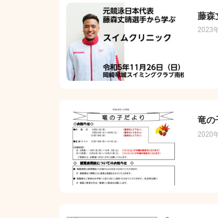
藤森
2023
竜の
2020