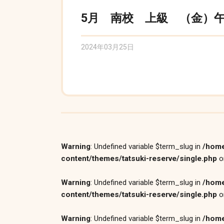
5月 南校 上級 （金）午後
2024年03月25日
Warning
: Undefined variable $term_slug in
/home
content/themes/tatsuki-reserve/single.php
o
Warning
: Undefined variable $term_slug in
/home
content/themes/tatsuki-reserve/single.php
o
Warning
: Undefined variable $term_slug in
/home