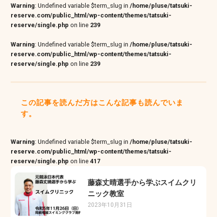
Warning
: Undefined variable $term_slug in
/home/pluse/tatsuki-
reserve.com/public_html/wp-content/themes/tatsuki-
reserve/single.php
on line
239
Warning
: Undefined variable $term_slug in
/home/pluse/tatsuki-
reserve.com/public_html/wp-content/themes/tatsuki-
reserve/single.php
on line
239
この記事を読んだ方はこんな記事も読んでいま
す。
Warning
: Undefined variable $term_slug in
/home/pluse/tatsuki-
reserve.com/public_html/wp-content/themes/tatsuki-
reserve/single.php
on line
417
藤森丈晴選手から学ぶスイムクリ
ニック教室
2023年10月31日