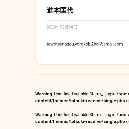
道本匡代
2020年02月04日
tewotsunagou.yorokobi2bai@gmail.com
Warning
: Undefined variable $term_slug in
/home
content/themes/tatsuki-reserve/single.php
o
Warning
: Undefined variable $term_slug in
/home
content/themes/tatsuki-reserve/single.php
o