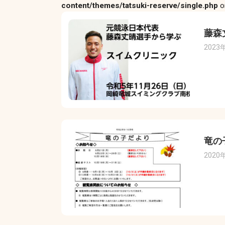
content/themes/tatsuki-reserve/single.php
o
藤森
2023
竜の
2020