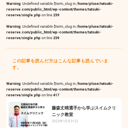
Warning
: Undefined variable $term_slug in
/home/pluse/tatsuki-
reserve.com/public_html/wp-content/themes/tatsuki-
reserve/single.php
on line
239
Warning
: Undefined variable $term_slug in
/home/pluse/tatsuki-
reserve.com/public_html/wp-content/themes/tatsuki-
reserve/single.php
on line
239
この記事を読んだ方はこんな記事も読んでいま
す。
Warning
: Undefined variable $term_slug in
/home/pluse/tatsuki-
reserve.com/public_html/wp-content/themes/tatsuki-
reserve/single.php
on line
417
藤森丈晴選手から学ぶスイムクリ
ニック教室
2023年10月31日