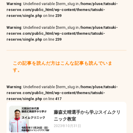
Warning
: Undefined variable $term_slug in
/home/pluse/tatsuki-
reserve.com/public_html/wp-content/themes/tatsuki-
reserve/single.php
on line
239
Warning
: Undefined variable $term_slug in
/home/pluse/tatsuki-
reserve.com/public_html/wp-content/themes/tatsuki-
reserve/single.php
on line
239
この記事を読んだ方はこんな記事も読んでいま
す。
Warning
: Undefined variable $term_slug in
/home/pluse/tatsuki-
reserve.com/public_html/wp-content/themes/tatsuki-
reserve/single.php
on line
417
藤森丈晴選手から学ぶスイムクリ
ニック教室
2023年10月31日