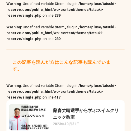
Warning
: Undefined variable $term_slug in
/home/pluse/tatsuki-
reserve.com/public_html/wp-content/themes/tatsuki-
reserve/single.php
on line
239
Warning
: Undefined variable $term_slug in
/home/pluse/tatsuki-
reserve.com/public_html/wp-content/themes/tatsuki-
reserve/single.php
on line
239
この記事を読んだ方はこんな記事も読んでいま
す。
Warning
: Undefined variable $term_slug in
/home/pluse/tatsuki-
reserve.com/public_html/wp-content/themes/tatsuki-
reserve/single.php
on line
417
藤森丈晴選手から学ぶスイムクリ
ニック教室
2023年10月31日