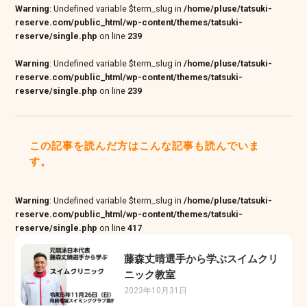
Warning
: Undefined variable $term_slug in
/home/pluse/tatsuki-
reserve.com/public_html/wp-content/themes/tatsuki-
reserve/single.php
on line
239
Warning
: Undefined variable $term_slug in
/home/pluse/tatsuki-
reserve.com/public_html/wp-content/themes/tatsuki-
reserve/single.php
on line
239
この記事を読んだ方はこんな記事も読んでいま
す。
Warning
: Undefined variable $term_slug in
/home/pluse/tatsuki-
reserve.com/public_html/wp-content/themes/tatsuki-
reserve/single.php
on line
417
藤森丈晴選手から学ぶスイムクリ
ニック教室
2023年10月31日