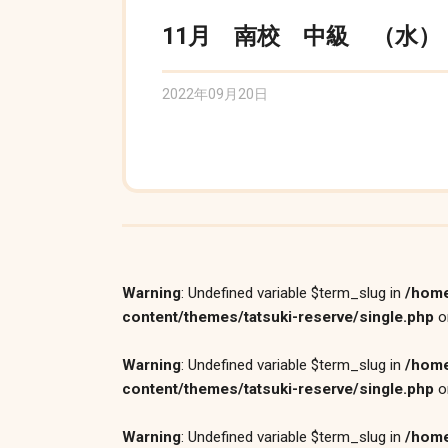
11月 南校 中級 （水） 
2022年09月20日
Warning
: Undefined variable $term_slug in
/home
content/themes/tatsuki-reserve/single.php
o
Warning
: Undefined variable $term_slug in
/home
content/themes/tatsuki-reserve/single.php
o
Warning
: Undefined variable $term_slug in
/home