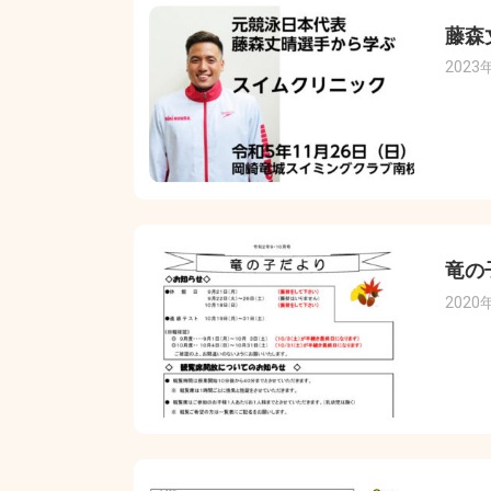
藤森
2023
竜の
2020