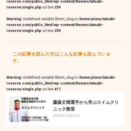
reserve.com/public_html/wp-content/themes/tatsuki-
reserve/single.php
on line
239
Warning
: Undefined variable $term_slug in
/home/pluse/tatsuki-
reserve.com/public_html/wp-content/themes/tatsuki-
reserve/single.php
on line
239
この記事を読んだ方はこんな記事も読んでいま
す。
Warning
: Undefined variable $term_slug in
/home/pluse/tatsuki-
reserve.com/public_html/wp-content/themes/tatsuki-
reserve/single.php
on line
417
藤森丈晴選手から学ぶスイムクリ
ニック教室
2023年10月31日