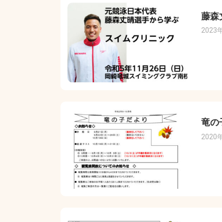
藤森
2023
竜の
2020