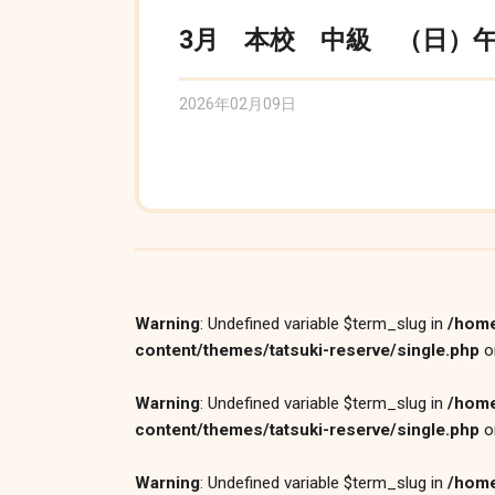
3月 本校 中級 （日）午前
2026年02月09日
Warning
: Undefined variable $term_slug in
/home
content/themes/tatsuki-reserve/single.php
o
Warning
: Undefined variable $term_slug in
/home
content/themes/tatsuki-reserve/single.php
o
Warning
: Undefined variable $term_slug in
/home