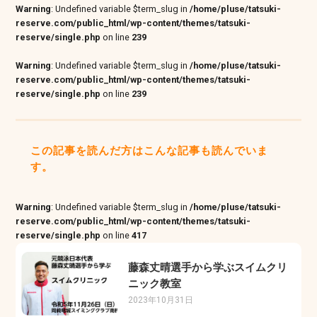
Warning
: Undefined variable $term_slug in
/home/pluse/tatsuki-
reserve.com/public_html/wp-content/themes/tatsuki-
reserve/single.php
on line
239
Warning
: Undefined variable $term_slug in
/home/pluse/tatsuki-
reserve.com/public_html/wp-content/themes/tatsuki-
reserve/single.php
on line
239
この記事を読んだ方はこんな記事も読んでいま
す。
Warning
: Undefined variable $term_slug in
/home/pluse/tatsuki-
reserve.com/public_html/wp-content/themes/tatsuki-
reserve/single.php
on line
417
藤森丈晴選手から学ぶスイムクリ
ニック教室
2023年10月31日