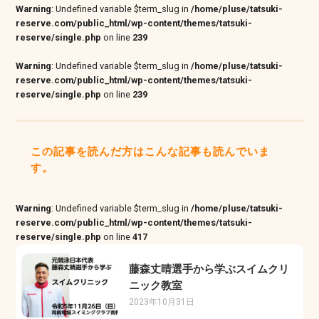
Warning
: Undefined variable $term_slug in
/home/pluse/tatsuki-
reserve.com/public_html/wp-content/themes/tatsuki-
reserve/single.php
on line
239
Warning
: Undefined variable $term_slug in
/home/pluse/tatsuki-
reserve.com/public_html/wp-content/themes/tatsuki-
reserve/single.php
on line
239
この記事を読んだ方はこんな記事も読んでいま
す。
Warning
: Undefined variable $term_slug in
/home/pluse/tatsuki-
reserve.com/public_html/wp-content/themes/tatsuki-
reserve/single.php
on line
417
藤森丈晴選手から学ぶスイムクリ
ニック教室
2023年10月31日