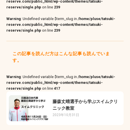
reserve.com/public_html/wp-content/themes/tatsuki-
reserve/single.php
on line
239
Warning
: Undefined variable $term_slug in
/home/pluse/tatsuki-
reserve.com/public_html/wp-content/themes/tatsuki-
reserve/single.php
on line
239
この記事を読んだ方はこんな記事も読んでいま
す。
Warning
: Undefined variable $term_slug in
/home/pluse/tatsuki-
reserve.com/public_html/wp-content/themes/tatsuki-
reserve/single.php
on line
417
藤森丈晴選手から学ぶスイムクリ
ニック教室
2023年10月31日