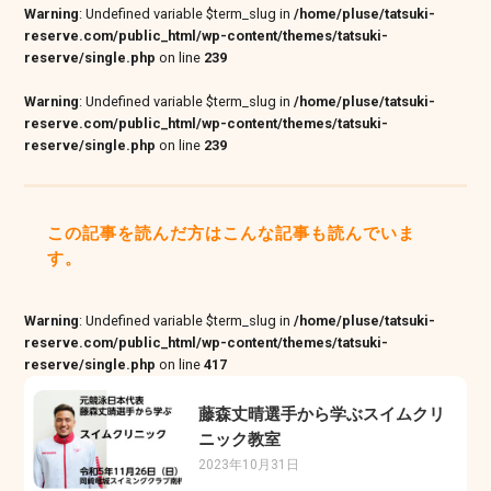
Warning
: Undefined variable $term_slug in
/home/pluse/tatsuki-
reserve.com/public_html/wp-content/themes/tatsuki-
reserve/single.php
on line
239
Warning
: Undefined variable $term_slug in
/home/pluse/tatsuki-
reserve.com/public_html/wp-content/themes/tatsuki-
reserve/single.php
on line
239
この記事を読んだ方はこんな記事も読んでいま
す。
Warning
: Undefined variable $term_slug in
/home/pluse/tatsuki-
reserve.com/public_html/wp-content/themes/tatsuki-
reserve/single.php
on line
417
藤森丈晴選手から学ぶスイムクリ
ニック教室
2023年10月31日