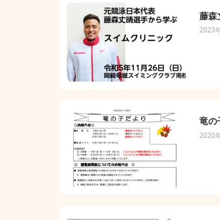
藤森
2023
竜の
2020