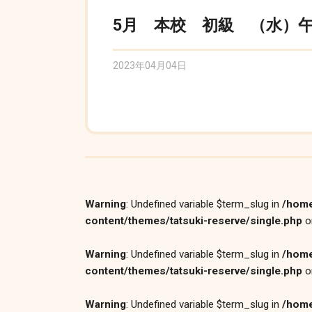
5月 本校 初級 （水）午後
2023年04月04日
Warning
: Undefined variable $term_slug in
/home
content/themes/tatsuki-reserve/single.php
o
Warning
: Undefined variable $term_slug in
/home
content/themes/tatsuki-reserve/single.php
o
Warning
: Undefined variable $term_slug in
/home