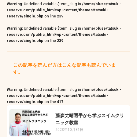
Warning
: Undefined variable $term_slug in
/home/pluse/tatsuki-
reserve.com/public_html/wp-content/themes/tatsuki-
reserve/single.php
on line
239
Warning
: Undefined variable $term_slug in
/home/pluse/tatsuki-
reserve.com/public_html/wp-content/themes/tatsuki-
reserve/single.php
on line
239
この記事を読んだ方はこんな記事も読んでいま
す。
Warning
: Undefined variable $term_slug in
/home/pluse/tatsuki-
reserve.com/public_html/wp-content/themes/tatsuki-
reserve/single.php
on line
417
藤森丈晴選手から学ぶスイムクリ
ニック教室
2023年10月31日