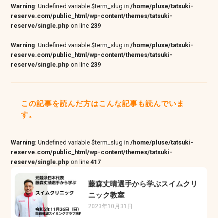
Warning
: Undefined variable $term_slug in
/home/pluse/tatsuki-
reserve.com/public_html/wp-content/themes/tatsuki-
reserve/single.php
on line
239
Warning
: Undefined variable $term_slug in
/home/pluse/tatsuki-
reserve.com/public_html/wp-content/themes/tatsuki-
reserve/single.php
on line
239
この記事を読んだ方はこんな記事も読んでいま
す。
Warning
: Undefined variable $term_slug in
/home/pluse/tatsuki-
reserve.com/public_html/wp-content/themes/tatsuki-
reserve/single.php
on line
417
藤森丈晴選手から学ぶスイムクリ
ニック教室
2023年10月31日