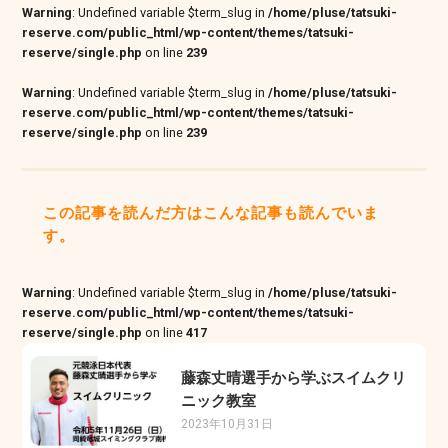
Warning
: Undefined variable $term_slug in
/home/pluse/tatsuki-
reserve.com/public_html/wp-content/themes/tatsuki-
reserve/single.php
on line
239
Warning
: Undefined variable $term_slug in
/home/pluse/tatsuki-
reserve.com/public_html/wp-content/themes/tatsuki-
reserve/single.php
on line
239
この記事を読んだ方はこんな記事も読んでいま
す。
Warning
: Undefined variable $term_slug in
/home/pluse/tatsuki-
reserve.com/public_html/wp-content/themes/tatsuki-
reserve/single.php
on line
417
藤森丈晴選手から学ぶスイムクリ
ニック教室
2023年10月31日