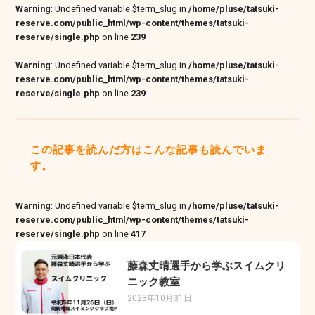
Warning
: Undefined variable $term_slug in
/home/pluse/tatsuki-
reserve.com/public_html/wp-content/themes/tatsuki-
reserve/single.php
on line
239
Warning
: Undefined variable $term_slug in
/home/pluse/tatsuki-
reserve.com/public_html/wp-content/themes/tatsuki-
reserve/single.php
on line
239
この記事を読んだ方はこんな記事も読んでいま
す。
Warning
: Undefined variable $term_slug in
/home/pluse/tatsuki-
reserve.com/public_html/wp-content/themes/tatsuki-
reserve/single.php
on line
417
藤森丈晴選手から学ぶスイムクリ
ニック教室
2023年10月31日