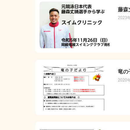
藤森
2023
竜の
2020