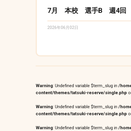
7月 本校 選手B 週4回 1
2026年06月02日
Warning
: Undefined variable $term_slug in
/home
content/themes/tatsuki-reserve/single.php
o
Warning
: Undefined variable $term_slug in
/home
content/themes/tatsuki-reserve/single.php
o
Warning
: Undefined variable $term_slug in
/home