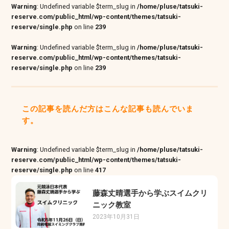
Warning
: Undefined variable $term_slug in
/home/pluse/tatsuki-
reserve.com/public_html/wp-content/themes/tatsuki-
reserve/single.php
on line
239
Warning
: Undefined variable $term_slug in
/home/pluse/tatsuki-
reserve.com/public_html/wp-content/themes/tatsuki-
reserve/single.php
on line
239
この記事を読んだ方はこんな記事も読んでいま
す。
Warning
: Undefined variable $term_slug in
/home/pluse/tatsuki-
reserve.com/public_html/wp-content/themes/tatsuki-
reserve/single.php
on line
417
藤森丈晴選手から学ぶスイムクリ
ニック教室
2023年10月31日