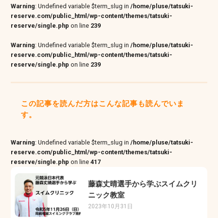
Warning
: Undefined variable $term_slug in
/home/pluse/tatsuki-
reserve.com/public_html/wp-content/themes/tatsuki-
reserve/single.php
on line
239
Warning
: Undefined variable $term_slug in
/home/pluse/tatsuki-
reserve.com/public_html/wp-content/themes/tatsuki-
reserve/single.php
on line
239
この記事を読んだ方はこんな記事も読んでいま
す。
Warning
: Undefined variable $term_slug in
/home/pluse/tatsuki-
reserve.com/public_html/wp-content/themes/tatsuki-
reserve/single.php
on line
417
藤森丈晴選手から学ぶスイムクリ
ニック教室
2023年10月31日