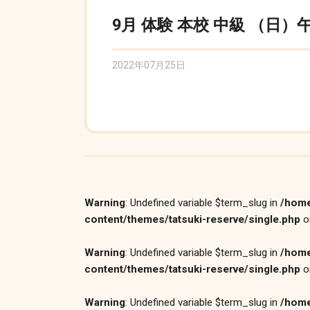
9月 体験 本校 中級 （日）午
2022年07月25日
Warning
: Undefined variable $term_slug in
/home
content/themes/tatsuki-reserve/single.php
o
Warning
: Undefined variable $term_slug in
/home
content/themes/tatsuki-reserve/single.php
o
Warning
: Undefined variable $term_slug in
/home