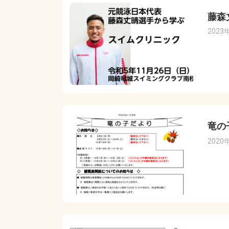
藤森
2023
竜の
2020