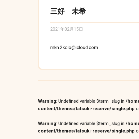
三好 未希
2021年02月15日
mkn.2kolo@icloud.com
Warning
: Undefined variable $term_slug in
/home
content/themes/tatsuki-reserve/single.php
o
Warning
: Undefined variable $term_slug in
/home
content/themes/tatsuki-reserve/single.php
o