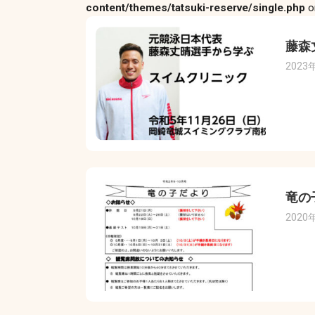
content/themes/tatsuki-reserve/single.php
o
藤森
2023
竜の
2020