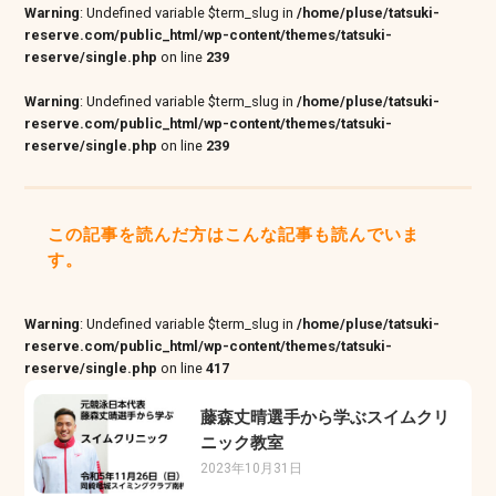
Warning
: Undefined variable $term_slug in
/home/pluse/tatsuki-
reserve.com/public_html/wp-content/themes/tatsuki-
reserve/single.php
on line
239
Warning
: Undefined variable $term_slug in
/home/pluse/tatsuki-
reserve.com/public_html/wp-content/themes/tatsuki-
reserve/single.php
on line
239
この記事を読んだ方はこんな記事も読んでいま
す。
Warning
: Undefined variable $term_slug in
/home/pluse/tatsuki-
reserve.com/public_html/wp-content/themes/tatsuki-
reserve/single.php
on line
417
藤森丈晴選手から学ぶスイムクリ
ニック教室
2023年10月31日