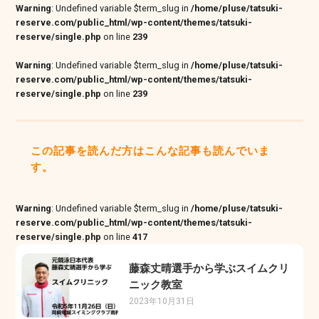
Warning
: Undefined variable $term_slug in
/home/pluse/tatsuki-
reserve.com/public_html/wp-content/themes/tatsuki-
reserve/single.php
on line
239
Warning
: Undefined variable $term_slug in
/home/pluse/tatsuki-
reserve.com/public_html/wp-content/themes/tatsuki-
reserve/single.php
on line
239
この記事を読んだ方はこんな記事も読んでいま
す。
Warning
: Undefined variable $term_slug in
/home/pluse/tatsuki-
reserve.com/public_html/wp-content/themes/tatsuki-
reserve/single.php
on line
417
藤森丈晴選手から学ぶスイムクリ
ニック教室
2023年10月31日