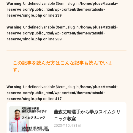
Warning
: Undefined variable $term_slug in
/home/pluse/tatsuki-
reserve.com/public_html/wp-content/themes/tatsuki-
reserve/single.php
on line
239
Warning
: Undefined variable $term_slug in
/home/pluse/tatsuki-
reserve.com/public_html/wp-content/themes/tatsuki-
reserve/single.php
on line
239
この記事を読んだ方はこんな記事も読んでいま
す。
Warning
: Undefined variable $term_slug in
/home/pluse/tatsuki-
reserve.com/public_html/wp-content/themes/tatsuki-
reserve/single.php
on line
417
藤森丈晴選手から学ぶスイムクリ
ニック教室
2023年10月31日