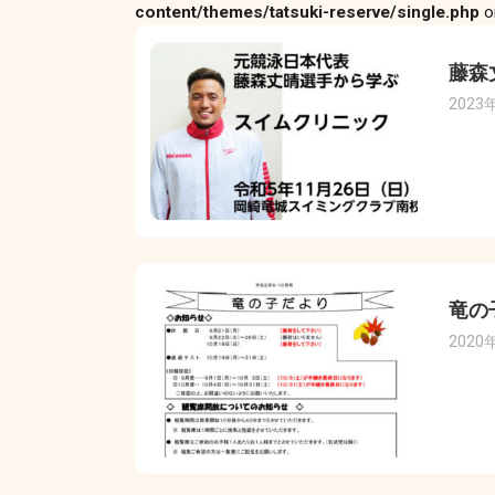
content/themes/tatsuki-reserve/single.php
o
藤森
2023
竜の
2020