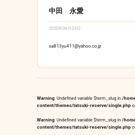
中田 永愛
2020年06月23日
sa813yu411@yahoo.co.jp
Warning
: Undefined variable $term_slug in
/home
content/themes/tatsuki-reserve/single.php
o
Warning
: Undefined variable $term_slug in
/home
content/themes/tatsuki-reserve/single.php
o