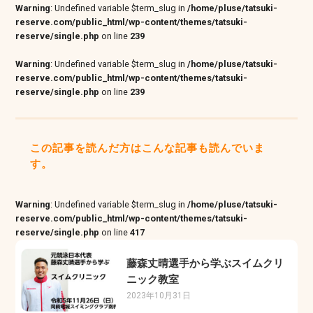
Warning
: Undefined variable $term_slug in
/home/pluse/tatsuki-
reserve.com/public_html/wp-content/themes/tatsuki-
reserve/single.php
on line
239
Warning
: Undefined variable $term_slug in
/home/pluse/tatsuki-
reserve.com/public_html/wp-content/themes/tatsuki-
reserve/single.php
on line
239
この記事を読んだ方はこんな記事も読んでいま
す。
Warning
: Undefined variable $term_slug in
/home/pluse/tatsuki-
reserve.com/public_html/wp-content/themes/tatsuki-
reserve/single.php
on line
417
藤森丈晴選手から学ぶスイムクリ
ニック教室
2023年10月31日