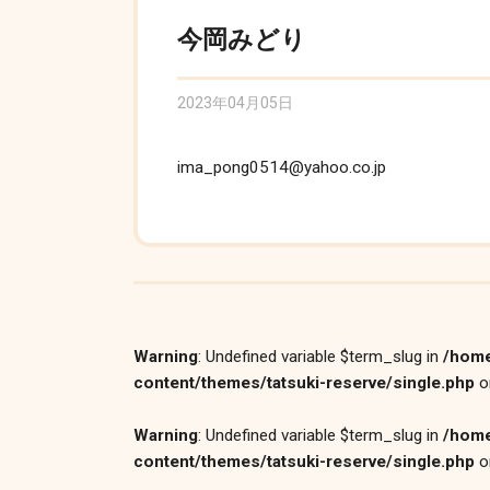
今岡みどり
2023年04月05日
ima_pong0514@yahoo.co.jp
Warning
: Undefined variable $term_slug in
/home
content/themes/tatsuki-reserve/single.php
o
Warning
: Undefined variable $term_slug in
/home
content/themes/tatsuki-reserve/single.php
o