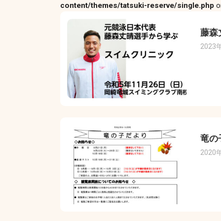
content/themes/tatsuki-reserve/single.php
o
藤森
2023
竜の
2020