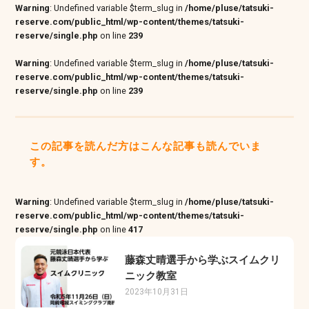
Warning
: Undefined variable $term_slug in
/home/pluse/tatsuki-
reserve.com/public_html/wp-content/themes/tatsuki-
reserve/single.php
on line
239
Warning
: Undefined variable $term_slug in
/home/pluse/tatsuki-
reserve.com/public_html/wp-content/themes/tatsuki-
reserve/single.php
on line
239
この記事を読んだ方はこんな記事も読んでいま
す。
Warning
: Undefined variable $term_slug in
/home/pluse/tatsuki-
reserve.com/public_html/wp-content/themes/tatsuki-
reserve/single.php
on line
417
藤森丈晴選手から学ぶスイムクリ
ニック教室
2023年10月31日