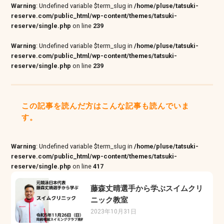
Warning
: Undefined variable $term_slug in
/home/pluse/tatsuki-
reserve.com/public_html/wp-content/themes/tatsuki-
reserve/single.php
on line
239
Warning
: Undefined variable $term_slug in
/home/pluse/tatsuki-
reserve.com/public_html/wp-content/themes/tatsuki-
reserve/single.php
on line
239
この記事を読んだ方はこんな記事も読んでいま
す。
Warning
: Undefined variable $term_slug in
/home/pluse/tatsuki-
reserve.com/public_html/wp-content/themes/tatsuki-
reserve/single.php
on line
417
藤森丈晴選手から学ぶスイムクリ
ニック教室
2023年10月31日