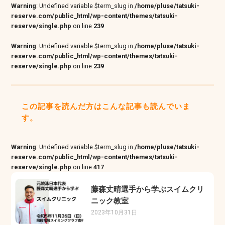
Warning
: Undefined variable $term_slug in
/home/pluse/tatsuki-
reserve.com/public_html/wp-content/themes/tatsuki-
reserve/single.php
on line
239
Warning
: Undefined variable $term_slug in
/home/pluse/tatsuki-
reserve.com/public_html/wp-content/themes/tatsuki-
reserve/single.php
on line
239
この記事を読んだ方はこんな記事も読んでいま
す。
Warning
: Undefined variable $term_slug in
/home/pluse/tatsuki-
reserve.com/public_html/wp-content/themes/tatsuki-
reserve/single.php
on line
417
藤森丈晴選手から学ぶスイムクリ
ニック教室
2023年10月31日