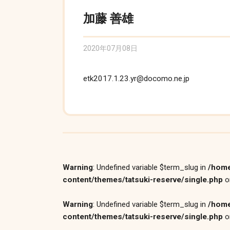
加藤 善雄
2020年07月08日
etk2017.1.23.yr@docomo.ne.jp
Warning
: Undefined variable $term_slug in
/home
content/themes/tatsuki-reserve/single.php
o
Warning
: Undefined variable $term_slug in
/home
content/themes/tatsuki-reserve/single.php
o