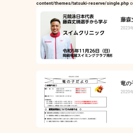
content/themes/tatsuki-reserve/single.php
o
藤森
2023
竜の
2020