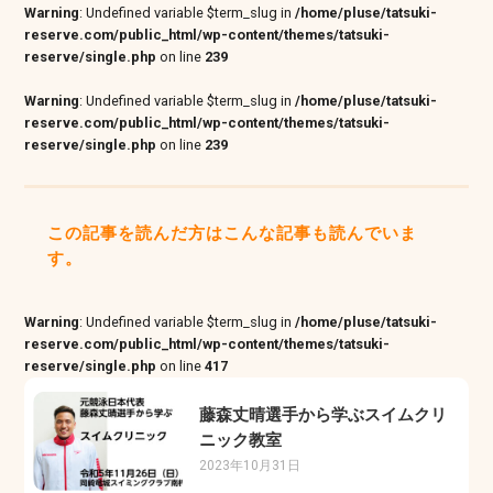
Warning
: Undefined variable $term_slug in
/home/pluse/tatsuki-
reserve.com/public_html/wp-content/themes/tatsuki-
reserve/single.php
on line
239
Warning
: Undefined variable $term_slug in
/home/pluse/tatsuki-
reserve.com/public_html/wp-content/themes/tatsuki-
reserve/single.php
on line
239
この記事を読んだ方はこんな記事も読んでいま
す。
Warning
: Undefined variable $term_slug in
/home/pluse/tatsuki-
reserve.com/public_html/wp-content/themes/tatsuki-
reserve/single.php
on line
417
藤森丈晴選手から学ぶスイムクリ
ニック教室
2023年10月31日