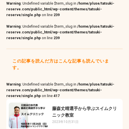
Warning
: Undefined variable $term_slug in
/home/pluse/tatsuki-
reserve.com/public_html/wp-content/themes/tatsuki-
reserve/single.php
on line
239
Warning
: Undefined variable $term_slug in
/home/pluse/tatsuki-
reserve.com/public_html/wp-content/themes/tatsuki-
reserve/single.php
on line
239
この記事を読んだ方はこんな記事も読んでいま
す。
Warning
: Undefined variable $term_slug in
/home/pluse/tatsuki-
reserve.com/public_html/wp-content/themes/tatsuki-
reserve/single.php
on line
417
藤森丈晴選手から学ぶスイムクリ
ニック教室
2023年10月31日