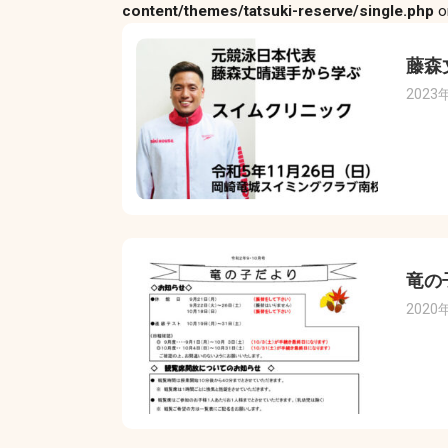
content/themes/tatsuki-reserve/single.php
o
藤森
2023
竜の
2020