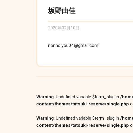
坂野由佳
2020年02月10日
nonno.you04@gmail.com
Warning
: Undefined variable $term_slug in
/home
content/themes/tatsuki-reserve/single.php
o
Warning
: Undefined variable $term_slug in
/home
content/themes/tatsuki-reserve/single.php
o