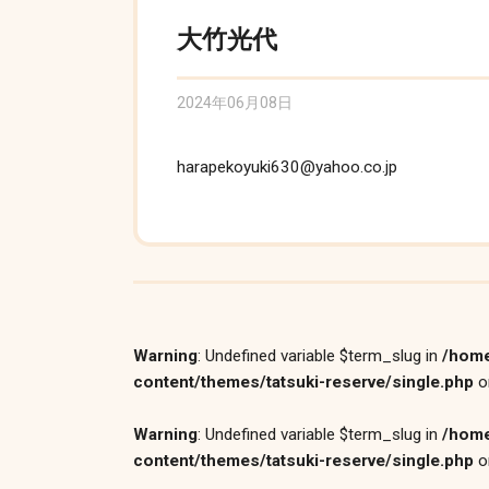
大竹光代
2024年06月08日
harapekoyuki630@yahoo.co.jp
Warning
: Undefined variable $term_slug in
/home
content/themes/tatsuki-reserve/single.php
o
Warning
: Undefined variable $term_slug in
/home
content/themes/tatsuki-reserve/single.php
o