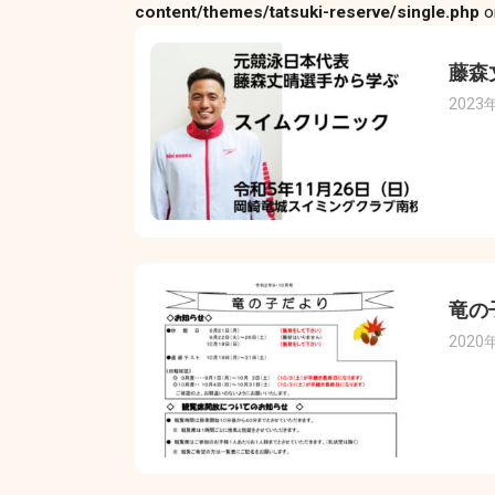
content/themes/tatsuki-reserve/single.php
o
藤森
2023
竜の
2020