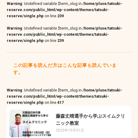
Warning
: Undefined variable $term_slug in
/home/pluse/tatsuki-
reserve.com/public_html/wp-content/themes/tatsuki-
reserve/single.php
on line
239
Warning
: Undefined variable $term_slug in
/home/pluse/tatsuki-
reserve.com/public_html/wp-content/themes/tatsuki-
reserve/single.php
on line
239
この記事を読んだ方はこんな記事も読んでいま
す。
Warning
: Undefined variable $term_slug in
/home/pluse/tatsuki-
reserve.com/public_html/wp-content/themes/tatsuki-
reserve/single.php
on line
417
藤森丈晴選手から学ぶスイムクリ
ニック教室
2023年10月31日