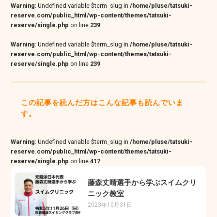
Warning
: Undefined variable $term_slug in
/home/pluse/tatsuki-
reserve.com/public_html/wp-content/themes/tatsuki-
reserve/single.php
on line
239
Warning
: Undefined variable $term_slug in
/home/pluse/tatsuki-
reserve.com/public_html/wp-content/themes/tatsuki-
reserve/single.php
on line
239
この記事を読んだ方はこんな記事も読んでいま
す。
Warning
: Undefined variable $term_slug in
/home/pluse/tatsuki-
reserve.com/public_html/wp-content/themes/tatsuki-
reserve/single.php
on line
417
藤森丈晴選手から学ぶスイムクリ
ニック教室
2023年10月31日