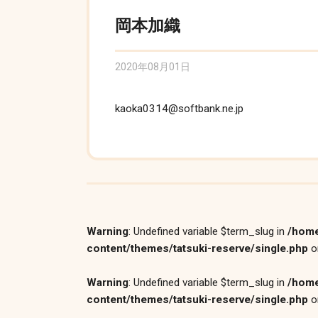
岡本加織
2020年08月01日
kaoka0314@softbank.ne.jp
Warning
: Undefined variable $term_slug in
/home
content/themes/tatsuki-reserve/single.php
o
Warning
: Undefined variable $term_slug in
/home
content/themes/tatsuki-reserve/single.php
o