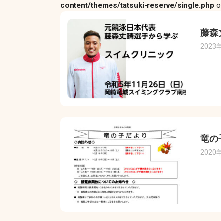
content/themes/tatsuki-reserve/single.php
o
藤森
2023
竜の
2020