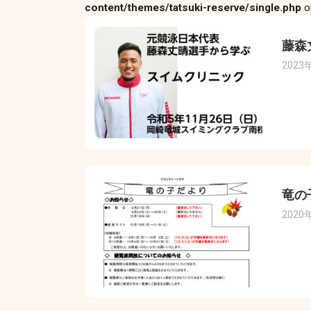
content/themes/tatsuki-reserve/single.php
o
藤森
2023
竜の
2020