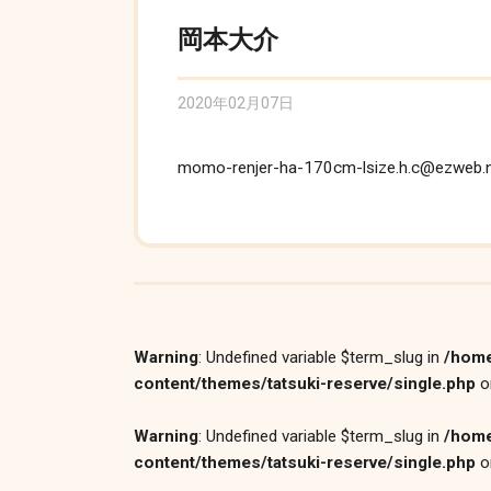
岡本大介
2020年02月07日
momo-renjer-ha-170cm-lsize.h.c@ezweb.n
Warning
: Undefined variable $term_slug in
/home
content/themes/tatsuki-reserve/single.php
o
Warning
: Undefined variable $term_slug in
/home
content/themes/tatsuki-reserve/single.php
o