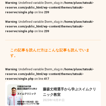
Warning
: Undefined variable $term_slug in
/home/pluse/tatsuki-
reserve.com/public_html/wp-content/themes/tatsuki-
reserve/single.php
on line
239
Warning
: Undefined variable $term_slug in
/home/pluse/tatsuki-
reserve.com/public_html/wp-content/themes/tatsuki-
reserve/single.php
on line
239
この記事を読んだ方はこんな記事も読んでいま
す。
Warning
: Undefined variable $term_slug in
/home/pluse/tatsuki-
reserve.com/public_html/wp-content/themes/tatsuki-
reserve/single.php
on line
417
藤森丈晴選手から学ぶスイムクリ
ニック教室
2023年10月31日