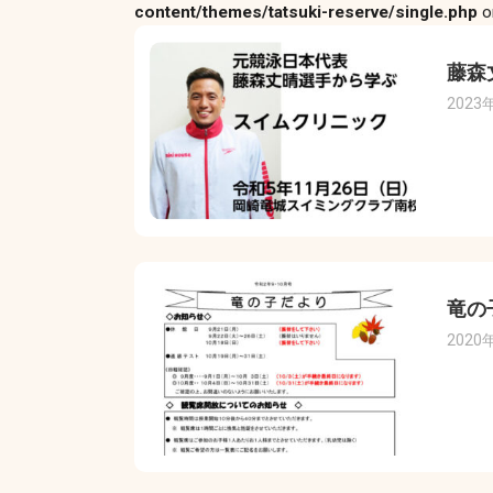
content/themes/tatsuki-reserve/single.php
o
藤森
2023
竜の
2020