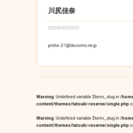
川尻佳奈
2020年02月03日
pmhs-21@docomo.ne.jp
Warning
: Undefined variable $term_slug in
/home
content/themes/tatsuki-reserve/single.php
o
Warning
: Undefined variable $term_slug in
/home
content/themes/tatsuki-reserve/single.php
o