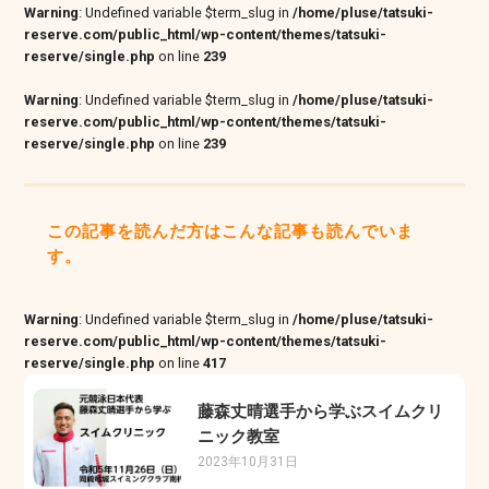
Warning
: Undefined variable $term_slug in
/home/pluse/tatsuki-
reserve.com/public_html/wp-content/themes/tatsuki-
reserve/single.php
on line
239
Warning
: Undefined variable $term_slug in
/home/pluse/tatsuki-
reserve.com/public_html/wp-content/themes/tatsuki-
reserve/single.php
on line
239
この記事を読んだ方はこんな記事も読んでいま
す。
Warning
: Undefined variable $term_slug in
/home/pluse/tatsuki-
reserve.com/public_html/wp-content/themes/tatsuki-
reserve/single.php
on line
417
藤森丈晴選手から学ぶスイムクリ
ニック教室
2023年10月31日